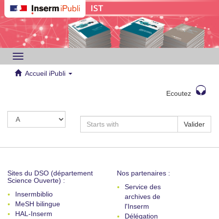
Toggle
navigation
Accueil iPubli
Ecoutez
Valider
Sites du DSO (département
Nos partenaires :
Science Ouverte) :
Service des
Insermbiblio
archives de
MeSH bilingue
l'Inserm
HAL-Inserm
Délégation