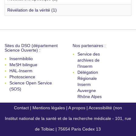
Révélation de la vérité (1)
Sites du DSO (département
Nos partenaires :
Science Ouverte) :
Service des
Insermbiblio
archives de
MeSH bilingue
l'Inserm
HAL-Inserm
Délégation
Photoscience
Régionale
Science Open Service
Inserm
(SOS)
Auvergne
Rhône Alpes
Contact
|
Mentions légales
|
A propos
|
Accessibilité (non
Institut national de la santé et de la recherche médicale - 101, rue
conforme)
de Tolbiac | 75654 Paris Cedex 13