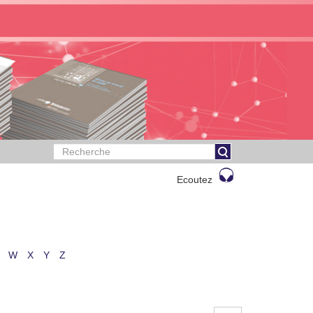
Ecoutez
W
X
Y
Z