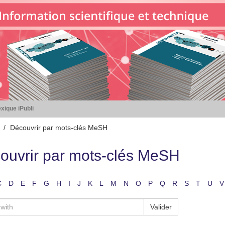
xique iPubli
Découvrir par mots-clés MeSH
ouvrir par mots-clés MeSH
C
D
E
F
G
H
I
J
K
L
M
N
O
P
Q
R
S
T
U
V
Valider