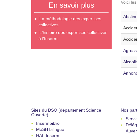
Voici le
En savoir plus
Abstine
La méthodologie des expertises
collectives
Acciden
L'histoire des expertises collectives
à l'Inserm
Acciden
Agressi
Alcooli
Annonce
Sites du DSO (département Science
Nos part
Ouverte) :
Servi
Insermbiblio
Délég
MeSH bilingue
Auver
HAL-Inserm