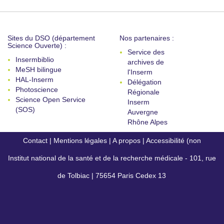
Sites du DSO (département
Nos partenaires :
Science Ouverte) :
Service des
Insermbiblio
archives de
MeSH bilingue
l'Inserm
HAL-Inserm
Délégation
Photoscience
Régionale
Science Open Service
Inserm
(SOS)
Auvergne
Rhône Alpes
Contact
|
Mentions légales
|
A propos
|
Accessibilité (non
Institut national de la santé et de la recherche médicale - 101, rue
conforme)
de Tolbiac | 75654 Paris Cedex 13