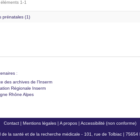
s éléments 1-1
 prénatales (1)
enaires :
ce des archives de l'Inserm
ation Régionale Inserm
gne Rhône Alpes
Contact
|
Mentions légales
|
A propos
|
Accessibilité (non conforme)
al de la santé et de la recherche médicale - 101, rue de Tolbiac | 7565