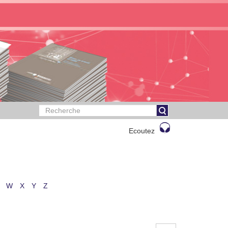
Ecoutez
W
X
Y
Z