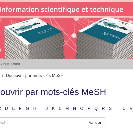
xique iPubli
Découvrir par mots-clés MeSH
ouvrir par mots-clés MeSH
C
D
E
F
G
H
I
J
K
L
M
N
O
P
Q
R
S
T
U
V
Valider