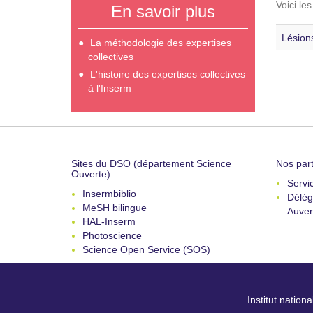
Voici le
En savoir plus
Lésions
La méthodologie des expertises
collectives
L'histoire des expertises collectives
à l'Inserm
Sites du DSO (département Science
Nos part
Ouverte) :
Servi
Insermbiblio
Délég
MeSH bilingue
Auver
HAL-Inserm
Photoscience
Science Open Service (SOS)
Institut nation