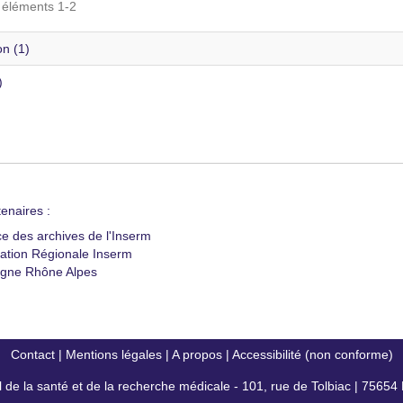
s éléments 1-2
on (1)
)
enaires :
ce des archives de l'Inserm
ation Régionale Inserm
gne Rhône Alpes
Contact
|
Mentions légales
|
A propos
|
Accessibilité (non conforme)
al de la santé et de la recherche médicale - 101, rue de Tolbiac | 7565