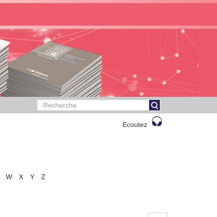
Ecoutez
W
X
Y
Z