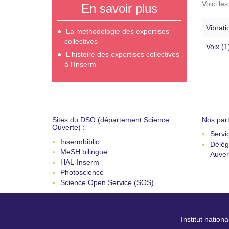
Voici le
En savoir plus
Vibrati
La méthodologie des expertises
collectives
Voix (1
L'histoire des expertises collectives
à l'Inserm
Sites du DSO (département Science
Nos part
Ouverte) :
Servi
Insermbiblio
Délég
MeSH bilingue
Auver
HAL-Inserm
Photoscience
Science Open Service (SOS)
Institut nation