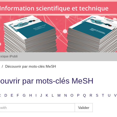
xique iPubli
Découvrir par mots-clés MeSH
ouvrir par mots-clés MeSH
C
D
E
F
G
H
I
J
K
L
M
N
O
P
Q
R
S
T
U
V
Valider