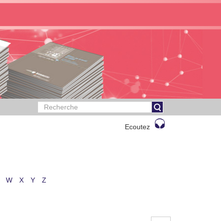
Ecoutez
W
X
Y
Z