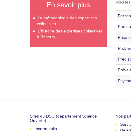
Voici le
En savoir plus
Personn
La méthodologie des expertises
collectives
Pratiqu
L'histoire des expertises collectives
à l'Inserm
Prise d
Problè
Prédisp
Préval
Psycho
Sites du DSO (département Science
Nos part
Ouverte) :
Servi
Insermbiblio
Délég