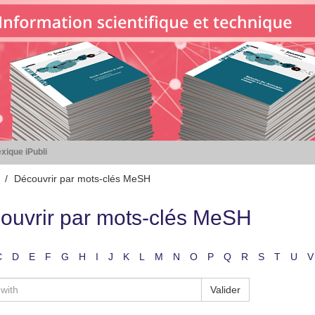
xique iPubli
Découvrir par mots-clés MeSH
ouvrir par mots-clés MeSH
C
D
E
F
G
H
I
J
K
L
M
N
O
P
Q
R
S
T
U
V
Valider