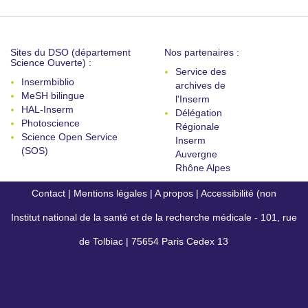
Sites du DSO (département
Nos partenaires :
Science Ouverte) :
Service des
Insermbiblio
archives de
MeSH bilingue
l'Inserm
HAL-Inserm
Délégation
Photoscience
Régionale
Science Open Service
Inserm
(SOS)
Auvergne
Rhône Alpes
Contact
|
Mentions légales
|
A propos
|
Accessibilité (non
Institut national de la santé et de la recherche médicale - 101, rue
conforme)
de Tolbiac | 75654 Paris Cedex 13