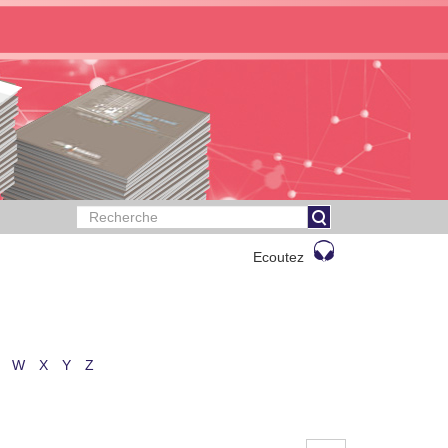
Ecoutez
W
X
Y
Z