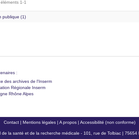
s éléments 1-1
 publique (1)
enaires :
ce des archives de l'Inserm
ation Régionale Inserm
gne Rhône Alpes
Contact
|
Mentions légales
|
A propos
|
Accessibilité (non conforme)
al de la santé et de la recherche médicale - 101, rue de Tolbiac | 7565