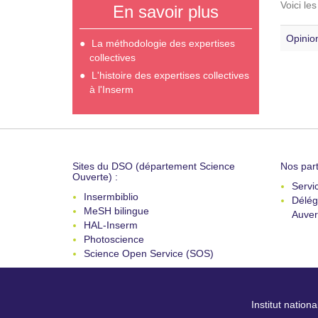
Voici le
En savoir plus
Opinion
La méthodologie des expertises
collectives
L'histoire des expertises collectives
à l'Inserm
Sites du DSO (département Science
Nos part
Ouverte) :
Servi
Insermbiblio
Délég
MeSH bilingue
Auver
HAL-Inserm
Photoscience
Science Open Service (SOS)
Institut nation