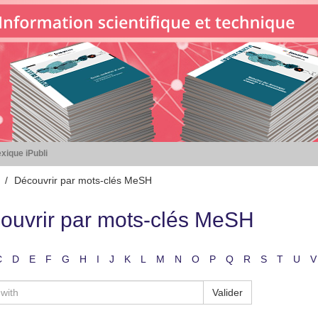
xique iPubli
Découvrir par mots-clés MeSH
ouvrir par mots-clés MeSH
C
D
E
F
G
H
I
J
K
L
M
N
O
P
Q
R
S
T
U
V
Valider