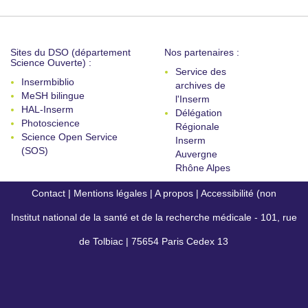
Sites du DSO (département
Nos partenaires :
Science Ouverte) :
Service des
Insermbiblio
archives de
MeSH bilingue
l'Inserm
HAL-Inserm
Délégation
Photoscience
Régionale
Science Open Service
Inserm
(SOS)
Auvergne
Rhône Alpes
Contact
|
Mentions légales
|
A propos
|
Accessibilité (non
Institut national de la santé et de la recherche médicale - 101, rue
conforme)
de Tolbiac | 75654 Paris Cedex 13