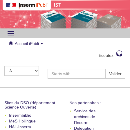
Toggle
navigation
Accueil iPubli
Ecoutez
Valider
Sites du DSO (département
Nos partenaires :
Science Ouverte) :
Service des
Insermbiblio
archives de
MeSH bilingue
l'Inserm
HAL-Inserm
Délégation