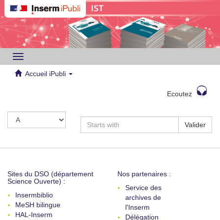
Toggle
navigation
Accueil iPubli
Ecoutez
Valider
Sites du DSO (département
Nos partenaires :
Science Ouverte) :
Service des
Insermbiblio
archives de
MeSH bilingue
l'Inserm
HAL-Inserm
Délégation