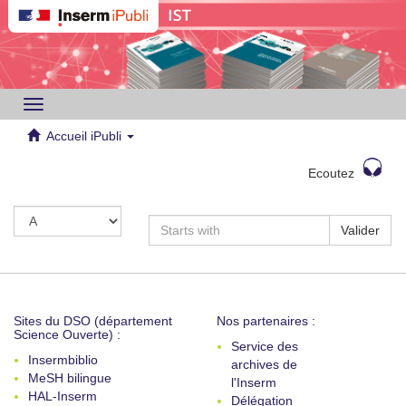
Toggle
navigation
Accueil iPubli
Ecoutez
Valider
Sites du DSO (département
Nos partenaires :
Science Ouverte) :
Service des
Insermbiblio
archives de
MeSH bilingue
l'Inserm
HAL-Inserm
Délégation