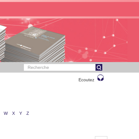
Ecoutez
W
X
Y
Z