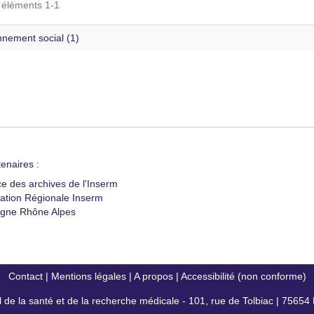
s éléments 1-1
nnement social (1)
enaires :
ce des archives de l'Inserm
ation Régionale Inserm
gne Rhône Alpes
Contact
|
Mentions légales
|
A propos
|
Accessibilité (non conforme)
al de la santé et de la recherche médicale - 101, rue de Tolbiac | 7565