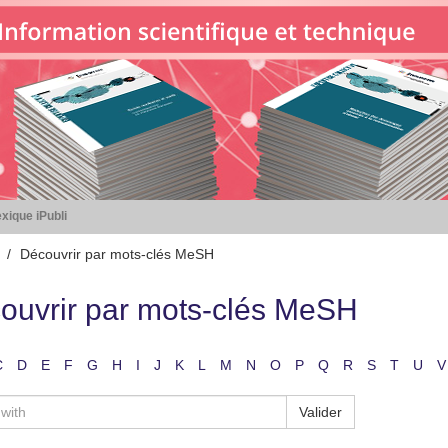
xique iPubli
Découvrir par mots-clés MeSH
ouvrir par mots-clés MeSH
C
D
E
F
G
H
I
J
K
L
M
N
O
P
Q
R
S
T
U
V
Valider