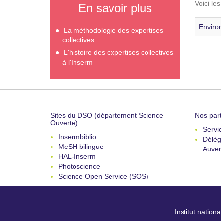
Voici le
En savoir plus
Enviro
La méthodologie des expertises
collectives
L'histoire des expertises collectives
à l'Inserm
Sites du DSO (département Science
Nos part
Ouverte) :
Servi
Insermbiblio
Délég
MeSH bilingue
Auver
HAL-Inserm
Photoscience
Science Open Service (SOS)
Institut nation