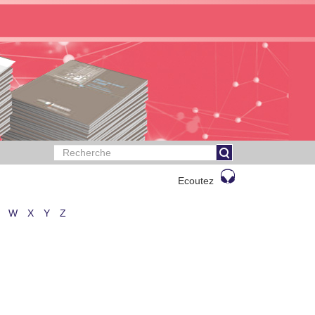
Ecoutez
W
X
Y
Z