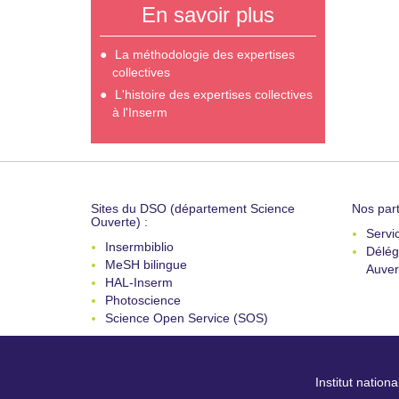
En savoir plus
La méthodologie des expertises
collectives
L'histoire des expertises collectives
à l'Inserm
Sites du DSO (département Science
Nos part
Ouverte) :
Servi
Insermbiblio
Délég
MeSH bilingue
Auver
HAL-Inserm
Photoscience
Science Open Service (SOS)
Institut nation