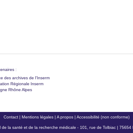
enaires :
ce des archives de l'Inserm
ation Régionale Inserm
gne Rhône Alpes
Contact
|
Mentions légales
|
A propos
|
Accessibilité (non conforme)
al de la santé et de la recherche médicale - 101, rue de Tolbiac | 7565