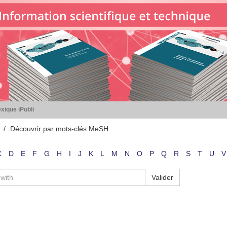
xique iPubli
Découvrir par mots-clés MeSH
C
D
E
F
G
H
I
J
K
L
M
N
O
P
Q
R
S
T
U
V
Valider