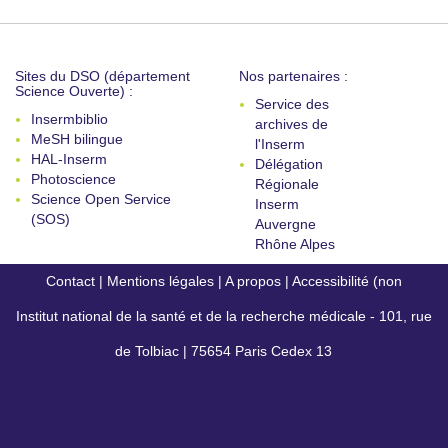
Sites du DSO (département
Nos partenaires :
Science Ouverte) :
Service des
Insermbiblio
archives de
MeSH bilingue
l'Inserm
HAL-Inserm
Délégation
Photoscience
Régionale
Science Open Service
Inserm
(SOS)
Auvergne
Rhône Alpes
Contact
|
Mentions légales
|
A propos
|
Accessibilité (non
Institut national de la santé et de la recherche médicale - 101, rue
conforme)
de Tolbiac | 75654 Paris Cedex 13