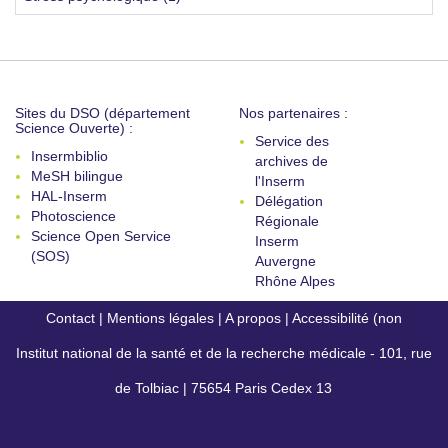
Sites du DSO (département
Nos partenaires :
Science Ouverte) :
Service des
Insermbiblio
archives de
MeSH bilingue
l'Inserm
HAL-Inserm
Délégation
Photoscience
Régionale
Science Open Service
Inserm
(SOS)
Auvergne
Rhône Alpes
Contact
|
Mentions légales
|
A propos
|
Accessibilité (non
Institut national de la santé et de la recherche médicale - 101, rue
conforme)
de Tolbiac | 75654 Paris Cedex 13