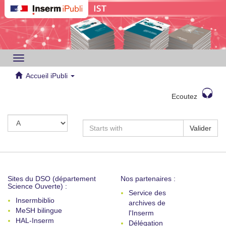
Toggle
navigation
Accueil iPubli
Ecoutez
Valider
Sites du DSO (département
Nos partenaires :
Science Ouverte) :
Service des
Insermbiblio
archives de
MeSH bilingue
l'Inserm
HAL-Inserm
Délégation