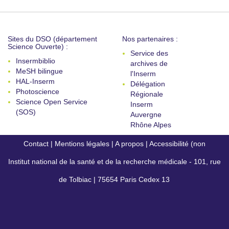
Sites du DSO (département
Nos partenaires :
Science Ouverte) :
Service des
Insermbiblio
archives de
MeSH bilingue
l'Inserm
HAL-Inserm
Délégation
Photoscience
Régionale
Science Open Service
Inserm
(SOS)
Auvergne
Rhône Alpes
Contact
|
Mentions légales
|
A propos
|
Accessibilité (non
Institut national de la santé et de la recherche médicale - 101, rue
conforme)
de Tolbiac | 75654 Paris Cedex 13