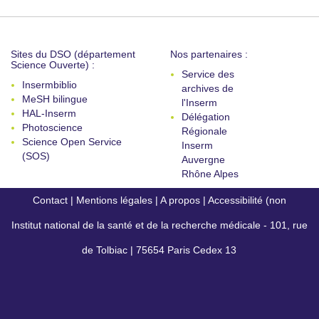
Sites du DSO (département
Nos partenaires :
Science Ouverte) :
Service des
Insermbiblio
archives de
MeSH bilingue
l'Inserm
HAL-Inserm
Délégation
Photoscience
Régionale
Science Open Service
Inserm
(SOS)
Auvergne
Rhône Alpes
Contact
|
Mentions légales
|
A propos
|
Accessibilité (non
Institut national de la santé et de la recherche médicale - 101, rue
conforme)
de Tolbiac | 75654 Paris Cedex 13