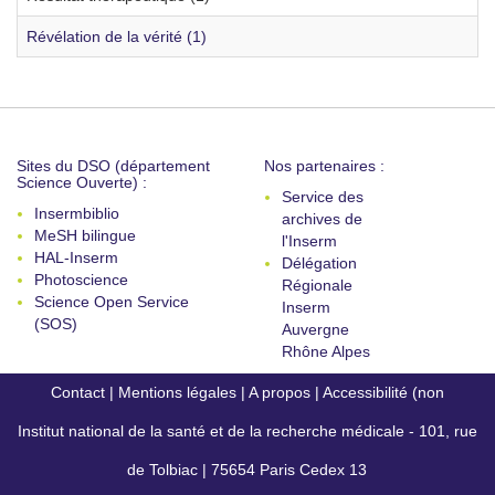
Révélation de la vérité (1)
Sites du DSO (département
Nos partenaires :
Science Ouverte) :
Service des
Insermbiblio
archives de
MeSH bilingue
l'Inserm
HAL-Inserm
Délégation
Photoscience
Régionale
Science Open Service
Inserm
(SOS)
Auvergne
Rhône Alpes
Contact
|
Mentions légales
|
A propos
|
Accessibilité (non
Institut national de la santé et de la recherche médicale - 101, rue
conforme)
de Tolbiac | 75654 Paris Cedex 13