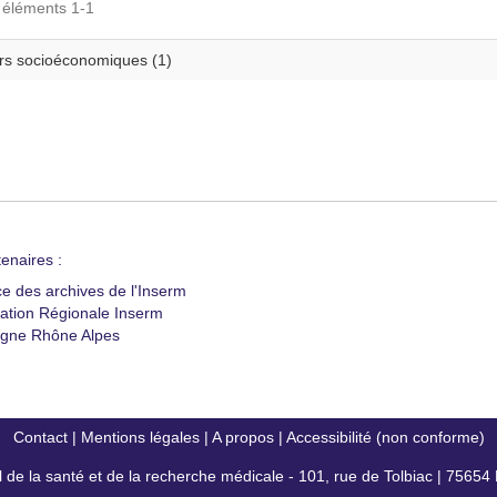
s éléments 1-1
rs socioéconomiques (1)
enaires :
ce des archives de l'Inserm
ation Régionale Inserm
gne Rhône Alpes
Contact
|
Mentions légales
|
A propos
|
Accessibilité (non conforme)
al de la santé et de la recherche médicale - 101, rue de Tolbiac | 7565