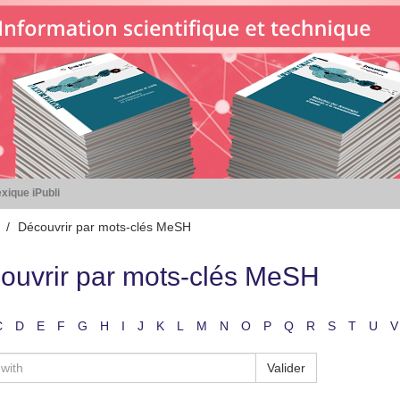
xique iPubli
Découvrir par mots-clés MeSH
ouvrir par mots-clés MeSH
C
D
E
F
G
H
I
J
K
L
M
N
O
P
Q
R
S
T
U
V
Valider