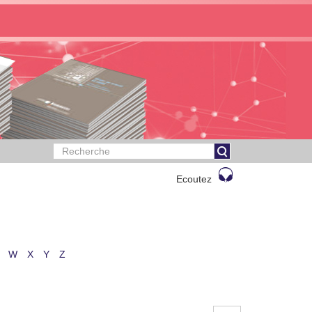
Ecoutez
W
X
Y
Z