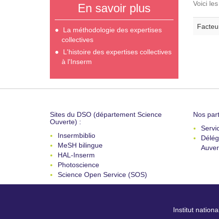
Voici le
En savoir plus
Facteu
La méthodologie des expertises
collectives
L'histoire des expertises collectives
à l'Inserm
Sites du DSO (département Science
Nos part
Ouverte) :
Servi
Insermbiblio
Délég
MeSH bilingue
Auver
HAL-Inserm
Photoscience
Science Open Service (SOS)
Institut nation