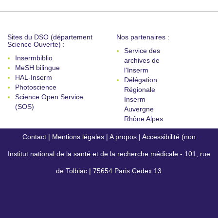
Sites du DSO (département
Nos partenaires :
Science Ouverte) :
Service des
Insermbiblio
archives de
MeSH bilingue
l'Inserm
HAL-Inserm
Délégation
Photoscience
Régionale
Science Open Service
Inserm
(SOS)
Auvergne
Rhône Alpes
Contact
|
Mentions légales
|
A propos
|
Accessibilité (non
Institut national de la santé et de la recherche médicale - 101, rue
conforme)
de Tolbiac | 75654 Paris Cedex 13