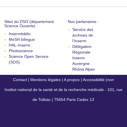
Sites du DSO (département
Nos partenaires :
Science Ouverte) :
Service des
Insermbiblio
archives de
MeSH bilingue
l'Inserm
HAL-Inserm
Délégation
Photoscience
Régionale
Science Open Service
Inserm
(SOS)
Auvergne
Rhône Alpes
Contact
|
Mentions légales
|
A propos
|
Accessibilité (non
Institut national de la santé et de la recherche médicale - 101, rue
conforme)
de Tolbiac | 75654 Paris Cedex 13