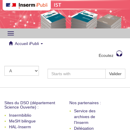
Toggle
navigation
Accueil iPubli
Ecoutez
Valider
Sites du DSO (département
Nos partenaires :
Science Ouverte) :
Service des
Insermbiblio
archives de
MeSH bilingue
l'Inserm
HAL-Inserm
Délégation