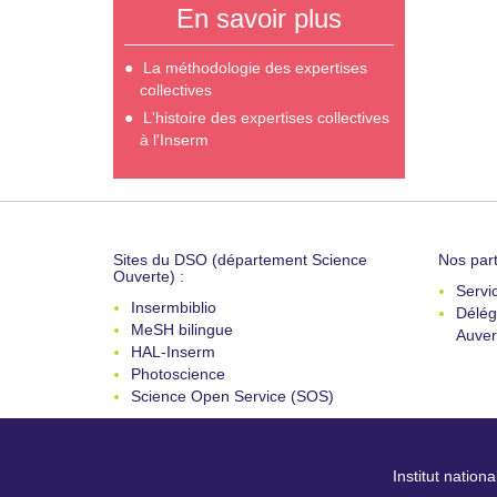
En savoir plus
La méthodologie des expertises
collectives
L'histoire des expertises collectives
à l'Inserm
Sites du DSO (département Science
Nos part
Ouverte) :
Servi
Insermbiblio
Délég
MeSH bilingue
Auver
HAL-Inserm
Photoscience
Science Open Service (SOS)
Institut nation