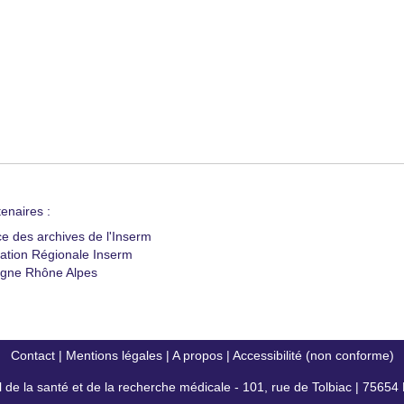
enaires :
ce des archives de l'Inserm
ation Régionale Inserm
gne Rhône Alpes
Contact
|
Mentions légales
|
A propos
|
Accessibilité (non conforme)
al de la santé et de la recherche médicale - 101, rue de Tolbiac | 7565