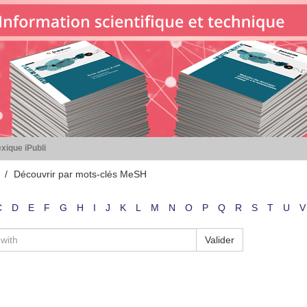
xique iPubli
Découvrir par mots-clés MeSH
C
D
E
F
G
H
I
J
K
L
M
N
O
P
Q
R
S
T
U
V
Valider