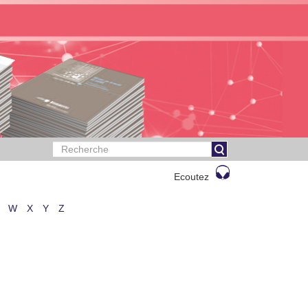
Ecoutez
W
X
Y
Z