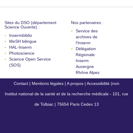
Sites du DSO (département
Nos partenaires :
Science Ouverte) :
Service des
Insermbiblio
archives de
MeSH bilingue
l'Inserm
HAL-Inserm
Délégation
Photoscience
Régionale
Science Open Service
Inserm
(SOS)
Auvergne
Rhône Alpes
Contact
|
Mentions légales
|
A propos
|
Accessibilité (non
Institut national de la santé et de la recherche médicale - 101, rue
conforme)
de Tolbiac | 75654 Paris Cedex 13