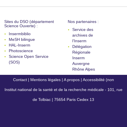
Sites du DSO (département
Nos partenaires :
Science Ouverte) :
Service des
Insermbiblio
archives de
MeSH bilingue
l'Inserm
HAL-Inserm
Délégation
Photoscience
Régionale
Science Open Service
Inserm
(SOS)
Auvergne
Rhône Alpes
Contact
|
Mentions légales
|
A propos
|
Accessibilité (non
Institut national de la santé et de la recherche médicale - 101, rue
conforme)
de Tolbiac | 75654 Paris Cedex 13