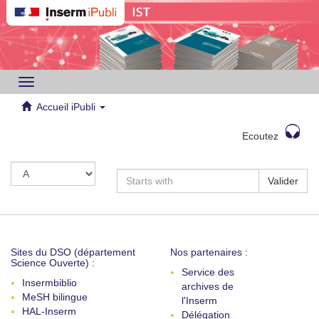
Toggle
navigation
Accueil iPubli
Ecoutez
Valider
Sites du DSO (département
Nos partenaires :
Science Ouverte) :
Service des
Insermbiblio
archives de
MeSH bilingue
l'Inserm
HAL-Inserm
Délégation