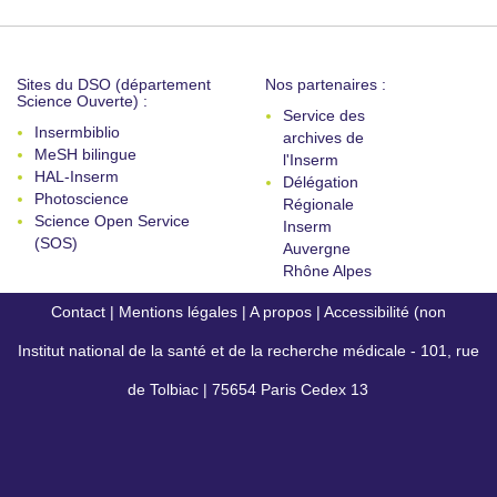
Sites du DSO (département
Nos partenaires :
Science Ouverte) :
Service des
Insermbiblio
archives de
MeSH bilingue
l'Inserm
HAL-Inserm
Délégation
Photoscience
Régionale
Science Open Service
Inserm
(SOS)
Auvergne
Rhône Alpes
Contact
|
Mentions légales
|
A propos
|
Accessibilité (non
Institut national de la santé et de la recherche médicale - 101, rue
conforme)
de Tolbiac | 75654 Paris Cedex 13