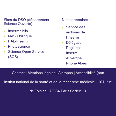
Sites du DSO (département
Nos partenaires :
Science Ouverte) :
Service des
Insermbiblio
archives de
MeSH bilingue
l'Inserm
HAL-Inserm
Délégation
Photoscience
Régionale
Science Open Service
Inserm
(SOS)
Auvergne
Rhône Alpes
Contact
|
Mentions légales
|
A propos
|
Accessibilité (non
Institut national de la santé et de la recherche médicale - 101, rue
conforme)
de Tolbiac | 75654 Paris Cedex 13