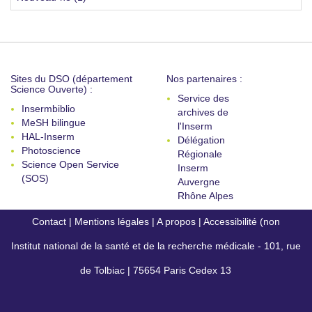
Sites du DSO (département
Nos partenaires :
Science Ouverte) :
Service des
Insermbiblio
archives de
MeSH bilingue
l'Inserm
HAL-Inserm
Délégation
Photoscience
Régionale
Science Open Service
Inserm
(SOS)
Auvergne
Rhône Alpes
Contact
|
Mentions légales
|
A propos
|
Accessibilité (non
Institut national de la santé et de la recherche médicale - 101, rue
conforme)
de Tolbiac | 75654 Paris Cedex 13