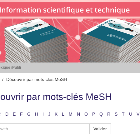
xique iPubli
Découvrir par mots-clés MeSH
ouvrir par mots-clés MeSH
C
D
E
F
G
H
I
J
K
L
M
N
O
P
Q
R
S
T
U
V
Valider