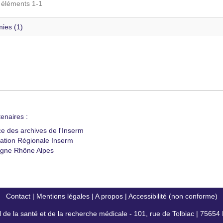
s éléments 1-1
ies (1)
enaires :
ce des archives de l'Inserm
ation Régionale Inserm
gne Rhône Alpes
Contact
|
Mentions légales
|
A propos
|
Accessibilité (non conforme)
al de la santé et de la recherche médicale - 101, rue de Tolbiac | 7565