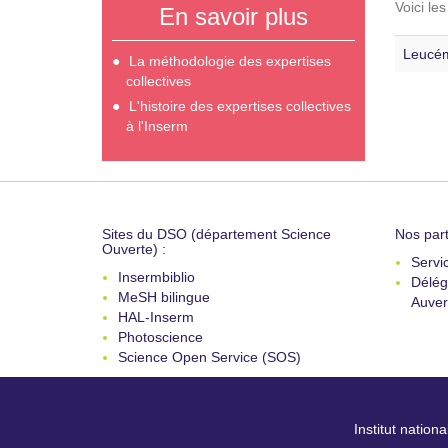
Voici le
En savoir plus
Leucém
La méthodologie des expertises
collectives
L'histoire des expertises collectives
à l'Inserm
Sites du DSO (département Science
Nos part
Ouverte) :
Servi
Insermbiblio
Délég
MeSH bilingue
Auver
HAL-Inserm
Photoscience
Science Open Service (SOS)
Institut nation