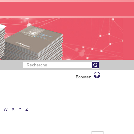
Ecoutez
W
X
Y
Z