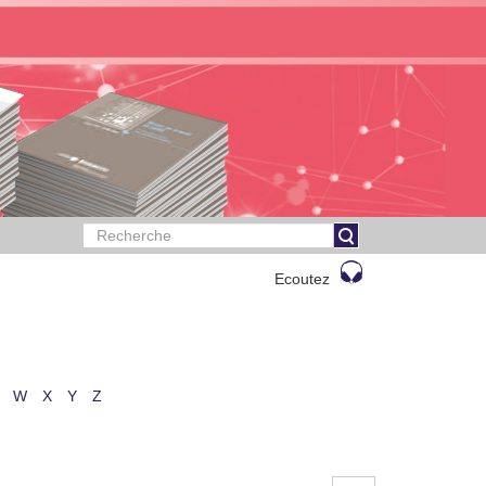
Ecoutez
W
X
Y
Z