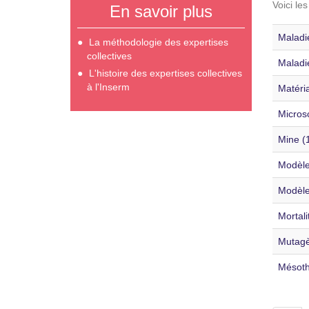
Voici le
En savoir plus
Maladie
La méthodologie des expertises
collectives
Maladie
L'histoire des expertises collectives
à l'Inserm
Matéria
Micros
Mine (
Modèle
Modèles
Mortali
Mutagè
Mésoth