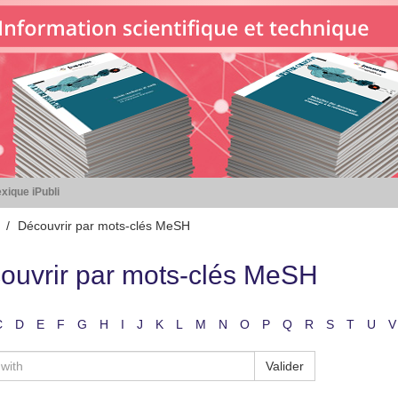
xique iPubli
Découvrir par mots-clés MeSH
ouvrir par mots-clés MeSH
C
D
E
F
G
H
I
J
K
L
M
N
O
P
Q
R
S
T
U
V
Valider