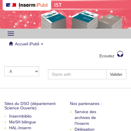
Toggle
navigation
Accueil iPubli
Ecoutez
Valider
Sites du DSO (département
Nos partenaires :
Science Ouverte) :
Service des
Insermbiblio
archives de
MeSH bilingue
l'Inserm
HAL-Inserm
Délégation