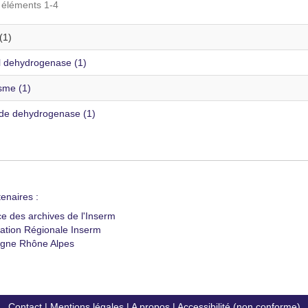
s éléments 1-4
(1)
l dehydrogenase (1)
sme (1)
de dehydrogenase (1)
enaires :
ce des archives de l'Inserm
ation Régionale Inserm
gne Rhône Alpes
Contact
|
Mentions légales
|
A propos
|
Accessibilité (non conforme)