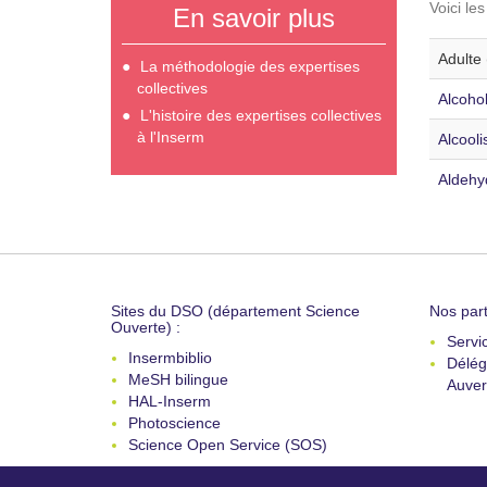
Voici le
En savoir plus
Adulte 
La méthodologie des expertises
collectives
Alcoho
L'histoire des expertises collectives
à l'Inserm
Alcooli
Aldehy
Sites du DSO (département Science
Nos part
Ouverte) :
Servi
Insermbiblio
Délég
MeSH bilingue
Auver
HAL-Inserm
Photoscience
Science Open Service (SOS)