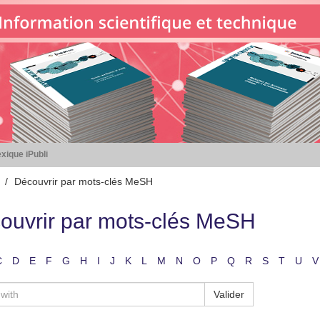
xique iPubli
Découvrir par mots-clés MeSH
ouvrir par mots-clés MeSH
C
D
E
F
G
H
I
J
K
L
M
N
O
P
Q
R
S
T
U
V
Valider