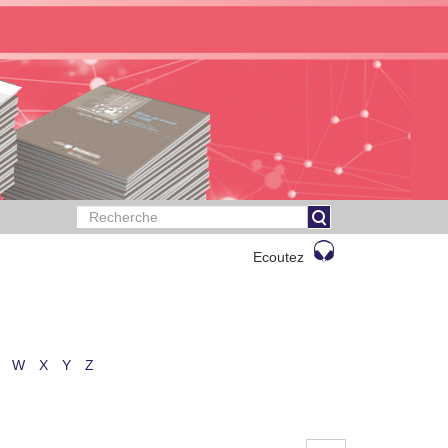
Ecoutez
W
X
Y
Z