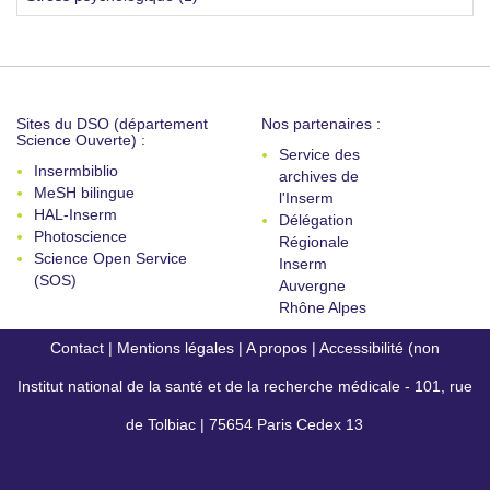
Sites du DSO (département
Nos partenaires :
Science Ouverte) :
Service des
Insermbiblio
archives de
MeSH bilingue
l'Inserm
HAL-Inserm
Délégation
Photoscience
Régionale
Science Open Service
Inserm
(SOS)
Auvergne
Rhône Alpes
Contact
|
Mentions légales
|
A propos
|
Accessibilité (non
Institut national de la santé et de la recherche médicale - 101, rue
conforme)
de Tolbiac | 75654 Paris Cedex 13