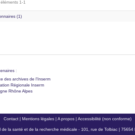
s éléments 1-1
onnaires (1)
enaires :
ce des archives de l'Inserm
ation Régionale Inserm
gne Rhône Alpes
Contact
|
Mentions légales
|
A propos
|
Accessibilité (non conforme)
al de la santé et de la recherche médicale - 101, rue de Tolbiac | 7565