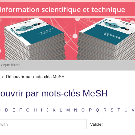
xique iPubli
Découvrir par mots-clés MeSH
ouvrir par mots-clés MeSH
C
D
E
F
G
H
I
J
K
L
M
N
O
P
Q
R
S
T
U
V
Valider