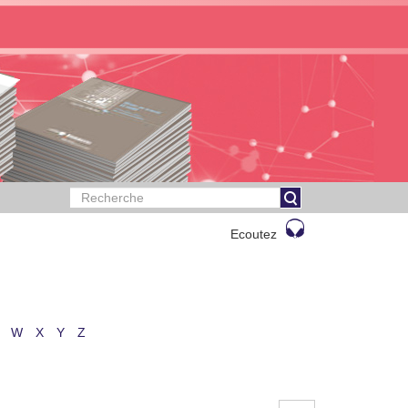
Ecoutez
W
X
Y
Z