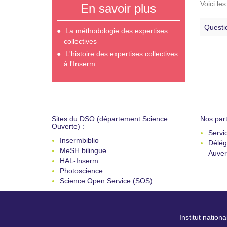
Voici le
En savoir plus
Questi
La méthodologie des expertises
collectives
L'histoire des expertises collectives
à l'Inserm
Sites du DSO (département Science
Nos part
Ouverte) :
Servi
Insermbiblio
Délég
MeSH bilingue
Auver
HAL-Inserm
Photoscience
Science Open Service (SOS)
Institut nation