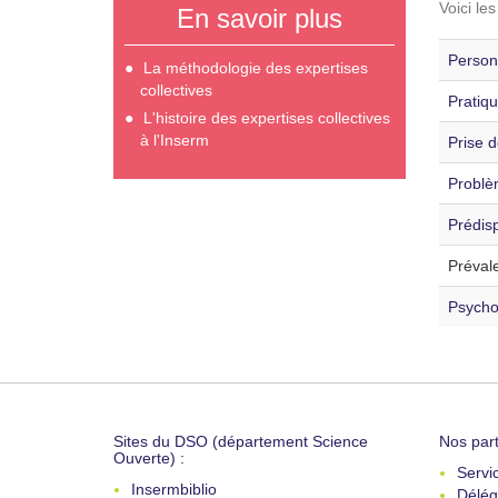
Voici le
En savoir plus
Personn
La méthodologie des expertises
collectives
Pratiqu
L'histoire des expertises collectives
à l'Inserm
Prise d
Problè
Prédisp
Préval
Psycho
Sites du DSO (département Science
Nos part
Ouverte) :
Servi
Insermbiblio
Délég