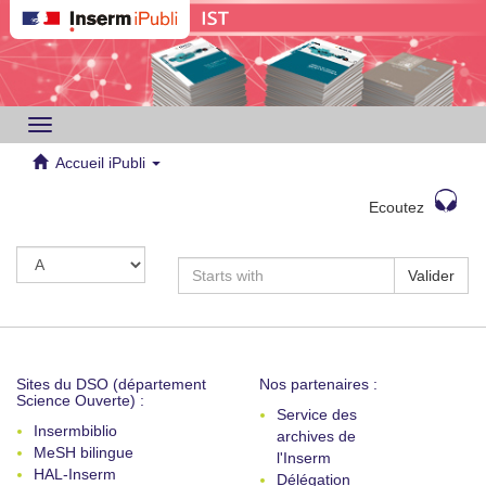
Toggle
navigation
Accueil iPubli
Ecoutez
Valider
Sites du DSO (département
Nos partenaires :
Science Ouverte) :
Service des
Insermbiblio
archives de
MeSH bilingue
l'Inserm
HAL-Inserm
Délégation