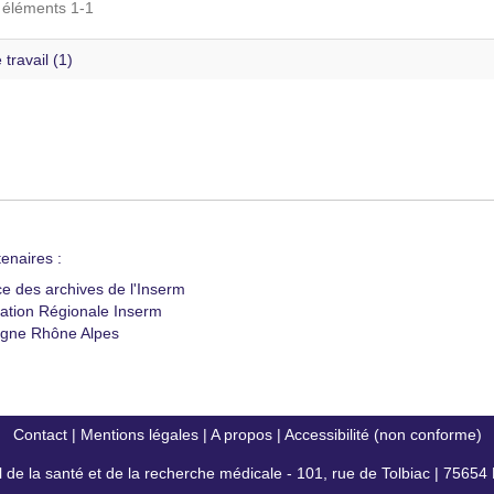
s éléments 1-1
 travail (1)
enaires :
ce des archives de l'Inserm
ation Régionale Inserm
gne Rhône Alpes
Contact
|
Mentions légales
|
A propos
|
Accessibilité (non conforme)
al de la santé et de la recherche médicale - 101, rue de Tolbiac | 7565