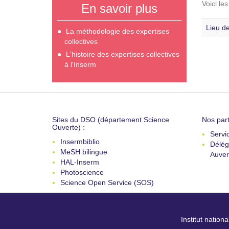
Voici le
En savoir plus
Lieu de
La méthodologie des expertises
collectives
L'histoire des expertises collectives
à l'Inserm
Sites du DSO (département Science
Nos part
Ouverte) :
Servi
Insermbiblio
Délég
MeSH bilingue
Auver
HAL-Inserm
Photoscience
Science Open Service (SOS)
Institut nation