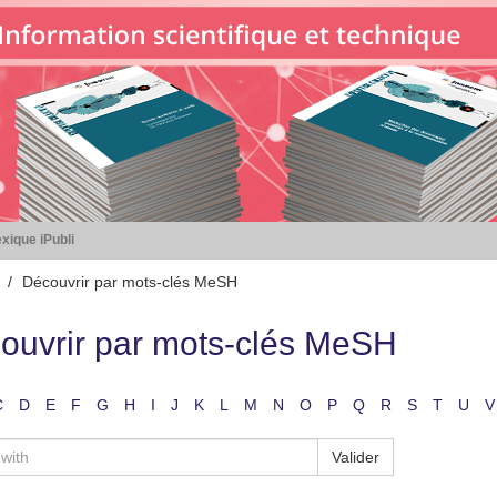
xique iPubli
Découvrir par mots-clés MeSH
ouvrir par mots-clés MeSH
C
D
E
F
G
H
I
J
K
L
M
N
O
P
Q
R
S
T
U
V
Valider