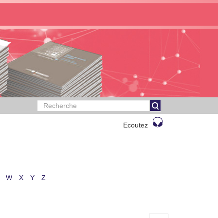
Ecoutez
W
X
Y
Z