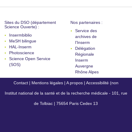
Sites du DSO (département
Nos partenaires :
Science Ouverte) :
Service des
Insermbiblio
archives de
MeSH bilingue
l'Inserm
HAL-Inserm
Délégation
Photoscience
Régionale
Science Open Service
Inserm
(SOS)
Auvergne
Rhône Alpes
Contact
|
Mentions légales
|
A propos
|
Accessibilité (non
Institut national de la santé et de la recherche médicale - 101, rue
conforme)
de Tolbiac | 75654 Paris Cedex 13