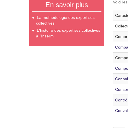
Voici le
En savoir plus
Caracté
La méthodologie des expertises
collectives
Collec
L'histoire des expertises collectives
à l'Inserm
Comorb
Compara
Compor
Compor
Connais
Consom
Contrôl
Conval