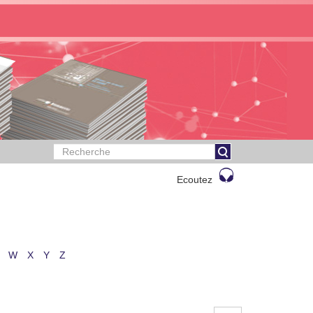
Ecoutez
W
X
Y
Z