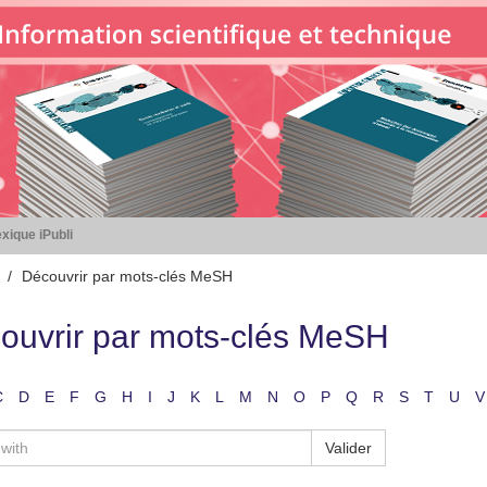
xique iPubli
Découvrir par mots-clés MeSH
ouvrir par mots-clés MeSH
C
D
E
F
G
H
I
J
K
L
M
N
O
P
Q
R
S
T
U
V
Valider