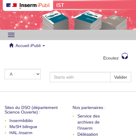
Toggle
navigation
Accueil iPubli
Ecoutez
Valider
Sites du DSO (département
Nos partenaires :
Science Ouverte) :
Service des
Insermbiblio
archives de
MeSH bilingue
l'Inserm
HAL-Inserm
Délégation