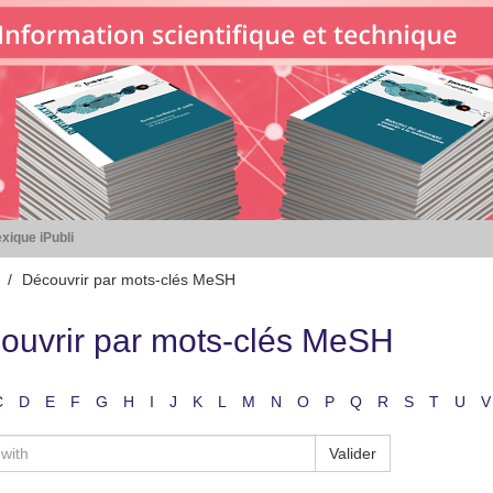
xique iPubli
Découvrir par mots-clés MeSH
ouvrir par mots-clés MeSH
C
D
E
F
G
H
I
J
K
L
M
N
O
P
Q
R
S
T
U
V
Valider