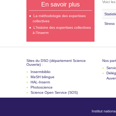
Voici le
En savoir plus
Statis
La méthodologie des expertises
collectives
Stress
L'histoire des expertises collectives
à l'Inserm
Sites du DSO (département Science
Nos part
Ouverte) :
Servi
Insermbiblio
Délég
MeSH bilingue
Auver
HAL-Inserm
Photoscience
Science Open Service (SOS)
Institut nation