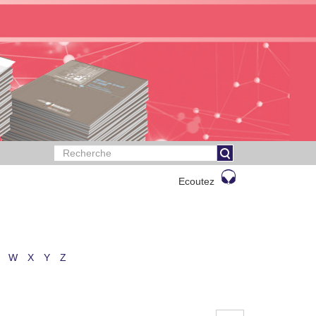
Ecoutez
W
X
Y
Z