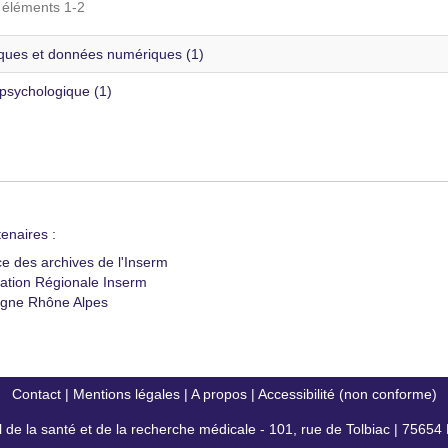
s éléments 1-2
tiques et données numériques (1)
 psychologique (1)
enaires :
ce des archives de l'Inserm
ation Régionale Inserm
gne Rhône Alpes
Contact
|
Mentions légales
|
A propos
|
Accessibilité (non conforme)
al de la santé et de la recherche médicale - 101, rue de Tolbiac | 7565