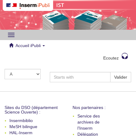
Toggle
navigation
Accueil iPubli
Ecoutez
Valider
Sites du DSO (département
Nos partenaires :
Science Ouverte) :
Service des
Insermbiblio
archives de
MeSH bilingue
l'Inserm
HAL-Inserm
Délégation