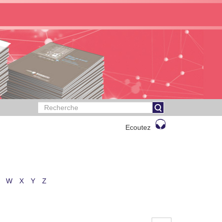
Ecoutez
W
X
Y
Z