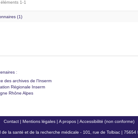
s éléments 1-1
onnaires (1)
enaires :
ce des archives de l'Inserm
ation Régionale Inserm
gne Rhône Alpes
Contact
|
Mentions légales
|
A propos
|
Accessibilité (non conforme)
al de la santé et de la recherche médicale - 101, rue de Tolbiac | 7565