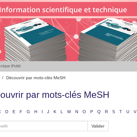
xique iPubli
Découvrir par mots-clés MeSH
ouvrir par mots-clés MeSH
C
D
E
F
G
H
I
J
K
L
M
N
O
P
Q
R
S
T
U
V
Valider