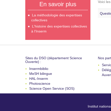
Voici le
En savoir plus
Questi
La méthodologie des expertises
collectives
L'histoire des expertises collectives
à l'Inserm
Sites du DSO (département Science
Nos part
Ouverte) :
Servi
Insermbiblio
Délég
MeSH bilingue
Auver
HAL-Inserm
Photoscience
Science Open Service (SOS)
Institut nation