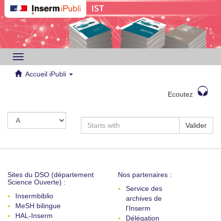
Toggle
navigation
Accueil iPubli
Ecoutez
Valider
Sites du DSO (département
Nos partenaires :
Science Ouverte) :
Service des
Insermbiblio
archives de
MeSH bilingue
l'Inserm
HAL-Inserm
Délégation