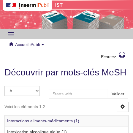
Toggle
navigation
Accueil iPubli
Ecoutez
Découvrir par mots-clés MeSH
Valider
Voici les éléments 1-2
Interactions aliments-médicaments (1)
Intoxication alcoolique aigüe (1)