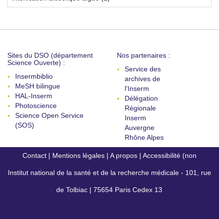
Sites du DSO (département
Nos partenaires :
Science Ouverte) :
Service des
Insermbiblio
archives de
MeSH bilingue
l'Inserm
HAL-Inserm
Délégation
Photoscience
Régionale
Science Open Service
Inserm
(SOS)
Auvergne
Rhône Alpes
Contact
|
Mentions légales
|
A propos
|
Accessibilité (non
Institut national de la santé et de la recherche médicale - 101, rue
conforme)
de Tolbiac | 75654 Paris Cedex 13