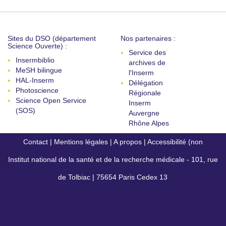
Sites du DSO (département
Nos partenaires :
Science Ouverte) :
Service des
Insermbiblio
archives de
MeSH bilingue
l'Inserm
HAL-Inserm
Délégation
Photoscience
Régionale
Science Open Service
Inserm
(SOS)
Auvergne
Rhône Alpes
Contact
|
Mentions légales
|
A propos
|
Accessibilité (non
Institut national de la santé et de la recherche médicale - 101, rue
conforme)
de Tolbiac | 75654 Paris Cedex 13